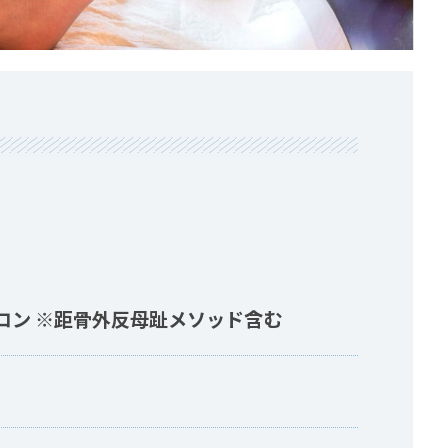
ロン ※距骨外反母趾メソッド含む