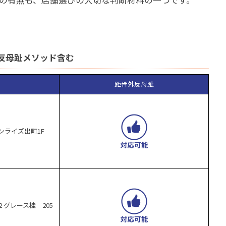
反母趾メソッド含む
距骨外反母趾
ンライズ出町1F
 グレース桂 205