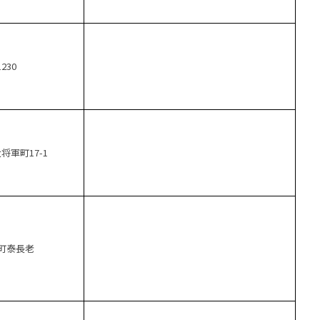
230
軍町17-1
町泰長老