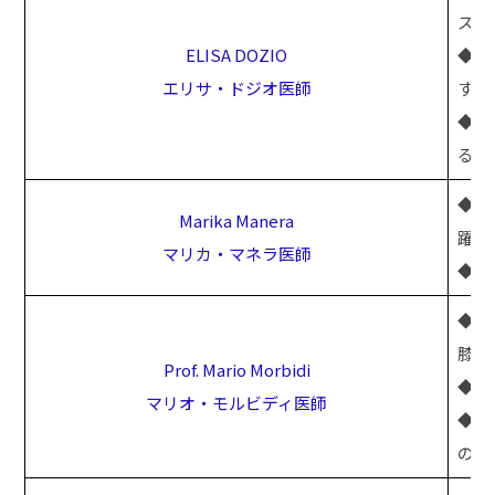
スト
ELISA DOZIO
​◆
エリサ・ドジオ医師
する
◆子
る
◆サ
Marika Manera
躍す
マリカ・マネラ医師
◆イ
◆ス
膝と
Prof. Mario Morbidi
◆ラ
マリオ・モルビディ医師
◆ロ
の外