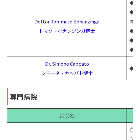
◆膝
◆ス
Dottor Tommaso Bonanzinga
関節
トマソ・ボナンジンガ博士
◆前
◆複
◆再
Dr. Simone Cappato
◆膝
シモーネ・カッパト博士
専門病院
病院名
◎サ
Cors