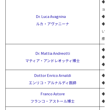
◆足病
ョン
Dr. Luca Avagnina
◆足
ルカ・アヴァニーナ
◆最小
いた
療
◆股
Dr. Mattia Andreotti
◆人
マティア・アンドレオッティ博士
◆人
Dottor Enrico Arnaldi
◆膝
エンリコ・アルナルディ医師
◆再
Franco Astore
◆股
フランコ・アストール博士
◆整