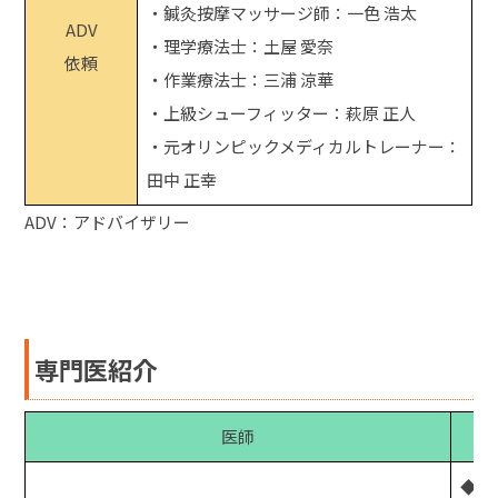
・鍼灸按摩マッサージ師：一色 浩太
ADV
・理学療法士：土屋 愛奈
依頼
・作業療法士：三浦 涼華
・上級シューフィッター：萩原 正人
・元オリンピックメディカルトレーナー：
田中 正幸
ADV：アドバイザリー
専門医紹介
医師
◆小