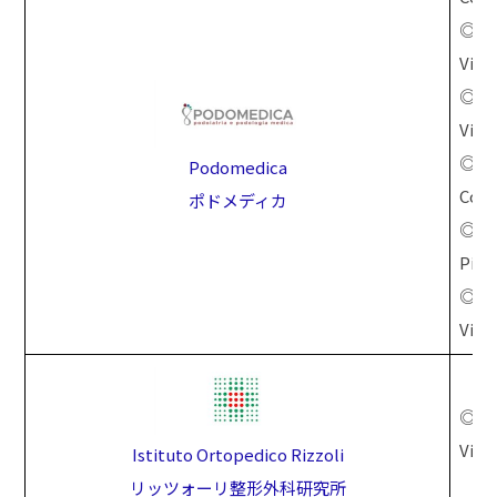
◎ミ
Via 
◎ロ
Via 
◎ト
Podomedica
Cors
ポドメディカ
◎ジ
Piaz
◎カ
Via C
◎本
Via 
Istituto Ortopedico Rizzoli
リッツォーリ整形外科研究所