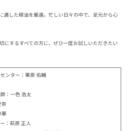
に適した精油を厳選。忙しい日々の中で、足元から心
切にするすべての方に、ぜひ一度お試しいただきたい
センター：栗原 佑輔
師：一色 浩太
愛奈
涼華
ー：萩原 正人