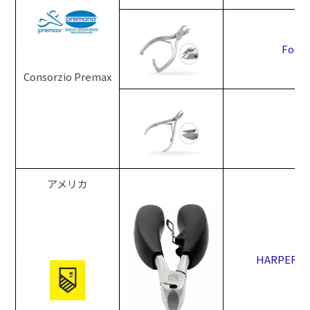
Foot 
Consorzio Premax
アメリカ
HARPERTON