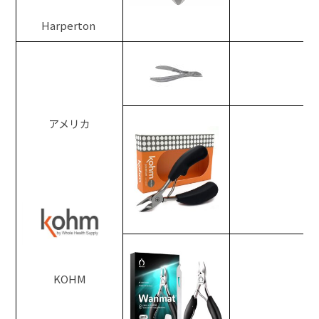
Harperton
アメリカ
C
KOHM