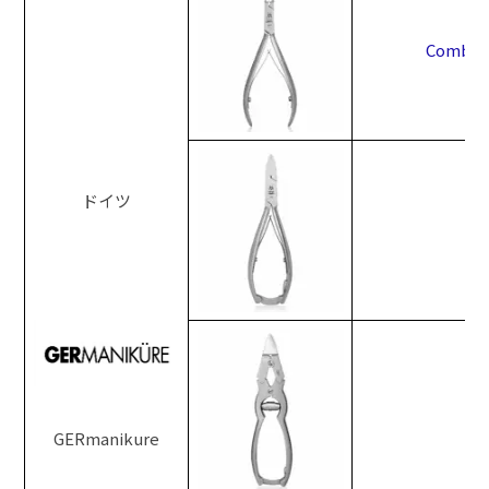
Combina
ドイツ
Pe
GERmanikure