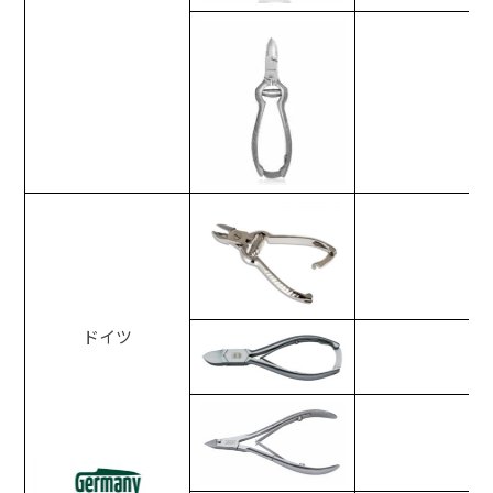
To
ドイツ