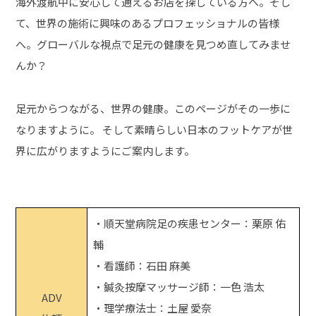
海外渡航中に安心して通えるお店を探している方へ。そし
て、世界の施術に興味のあるプロフェッショナルの皆様
へ。グローバルな視点で足元の健康を見つめ直してみませ
んか？
足元からつながる、世界の健康。このページがその一歩に
なりますように。 そして素晴らしい日本のフットケアが世
界に広がりますようにご案内します。
・順天堂病院足の疾患センター：栗原 佑
輔
・看護師：石田 麻美
・鍼灸按摩マッサージ師：一色 浩太
ADV
・理学療法士：土屋 愛奈