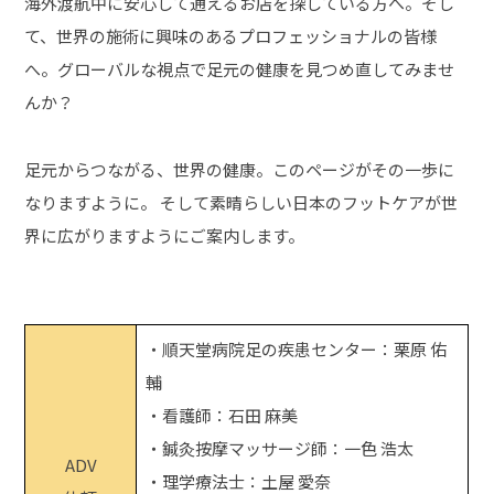
海外渡航中に安心して通えるお店を探している方へ。そし
て、世界の施術に興味のあるプロフェッショナルの皆様
へ。グローバルな視点で足元の健康を見つめ直してみませ
んか？
足元からつながる、世界の健康。このページがその一歩に
なりますように。 そして素晴らしい日本のフットケアが世
界に広がりますようにご案内します。
・順天堂病院足の疾患センター：栗原 佑
輔
・看護師：石田 麻美
・鍼灸按摩マッサージ師：一色 浩太
ADV
・理学療法士：土屋 愛奈