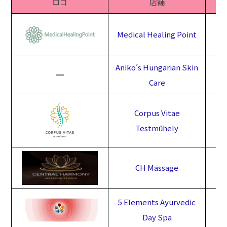
ロゴ
店舗
Medical Healing Point
Aniko’s Hungarian Skin
━
Care
Corpus Vitae
Testműhely
CH Massage
5 Elements Ayurvedic
Day Spa