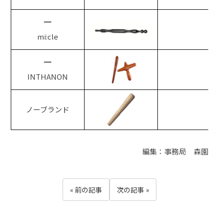
━
mi:cle
━
INTHANON
ノーブランド
編集：事務局 森園
« 前の記事
次の記事 »