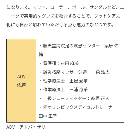
になります。マット、ローラー、ボール、サンダルなど、ユ
ニークで実用的なグッズを紹介することで、フットケア文
化にも自然と触れていただける点も魅力のひとつです。
・順天堂病院足の疾患センター：栗原 佑
輔
・看護師：石田 麻美
・鍼灸按摩マッサージ師：一色 浩太
ADV
・理学療法士：土屋 愛奈
依頼
・作業療法士：三浦 涼華
・上級シューフィッター：萩原 正人
・元オリンピックメディカルトレーナー：
田中 正幸
ADV：アドバイザリー