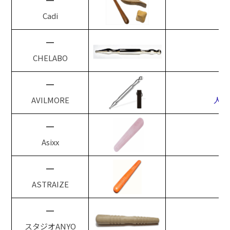
━
Cadi
━
CHELABO
━
AVILMORE
人間
━
Asixx
━
ASTRAIZE
━
スタジオANYO