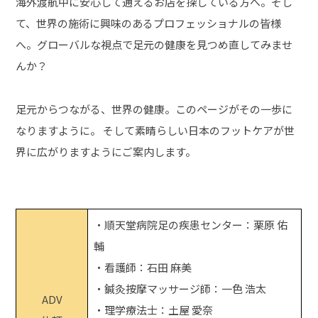
海外渡航中に安心して通えるお店を探している方へ。そし
て、世界の施術に興味のあるプロフェッショナルの皆様
へ。グローバルな視点で足元の健康を見つめ直してみませ
んか？
足元からつながる、世界の健康。このページがその一歩に
なりますように。 そして素晴らしい日本のフットケアが世
界に広がりますようにご案内します。
・順天堂病院足の疾患センター：栗原 佑
輔
・看護師：石田 麻美
・鍼灸按摩マッサージ師：一色 浩太
ADV
・理学療法士：土屋 愛奈