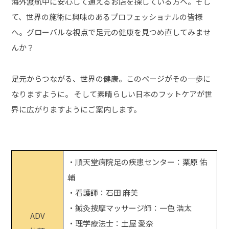
海外渡航中に安心して通えるお店を探している方へ。そし
て、世界の施術に興味のあるプロフェッショナルの皆様
へ。グローバルな視点で足元の健康を見つめ直してみませ
んか？
足元からつながる、世界の健康。このページがその一歩に
なりますように。 そして素晴らしい日本のフットケアが世
界に広がりますようにご案内します。
・順天堂病院足の疾患センター：栗原 佑
輔
・看護師：石田 麻美
・鍼灸按摩マッサージ師：一色 浩太
ADV
・理学療法士：土屋 愛奈