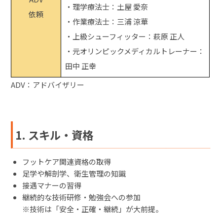
・理学療法士：土屋 愛奈
依頼
・作業療法士：三浦 涼華
・上級シューフィッター：萩原 正人
・元オリンピックメディカルトレーナー：
田中 正幸
ADV：アドバイザリー
1. スキル・資格
フットケア関連資格の取得
足学や解剖学、衛生管理の知識
接遇マナーの習得
継続的な技術研修・勉強会への参加
※技術は「安全・正確・継続」が大前提。