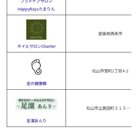
フットケアサロン
HappyRaysたまりん
愛媛県西条市
ネイルサロンChanter
松山市萱町1丁目4-2
足の健康館
松山市土居田町３１５－９
足澟あんり