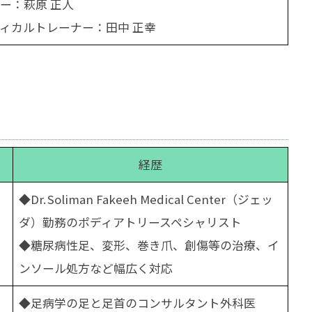
ー：萩原 正人
ィカルトレーナー：田中 正幸
経歴
◆Dr. Soliman Fakeeh Medical Center（ジェッ
ダ）勤務のポディアトリースペシャリスト
◆糖尿病性足、変形、巻き爪、創傷等の治療、イ
ンソール処方など幅広く対応
◆足病学の足と足首のコンサルタント外科医