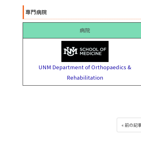
専門病院
病院
UNM Department of Orthopaedics &
Rehabilitation
« 前の記