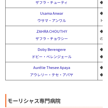
ザフラ・チューティ
◆Pod
Usama Anwar
◆ク
ウサマ・アンワル
トリ
ZAHRA CHOUTHY
◆日
ザフラ・チョウシー
の痛
Doby Berengere
◆C-
ドビー・ベレンジェール
◆足
Aurélie Thesee Apaya
◆C-
アウレリー・テセ・アパヤ
◆足
モーリシャス専門病院