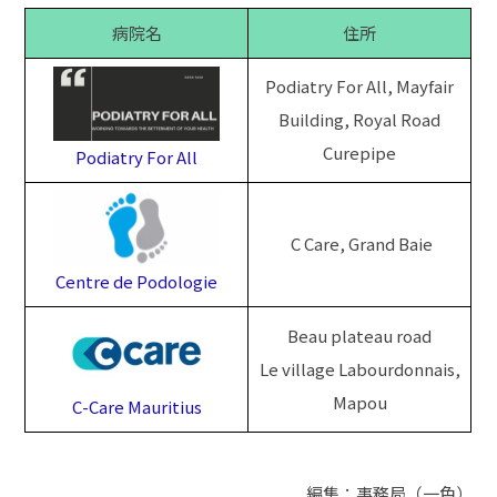
病院名
住所
Podiatry For All, Mayfair
Building, Royal Road
Curepipe
Podiatry For All
C Care, Grand Baie
Centre de Podologie
Beau plateau road
Le village Labourdonnais,
Mapou
C-Care Mauritius
編集：事務局（一色）