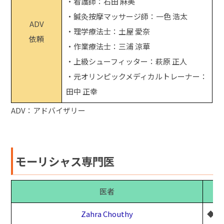
・看護師：石田 麻美
・鍼灸按摩マッサージ師：一色 浩太
ADV
・理学療法士：土屋 愛奈
依頼
・作業療法士：三浦 涼華
・上級シューフィッター：萩原 正人
・元オリンピックメディカルトレーナー：
田中 正幸
ADV：アドバイザリー
モーリシャス専門医
医者
Zahra Chouthy
◆専