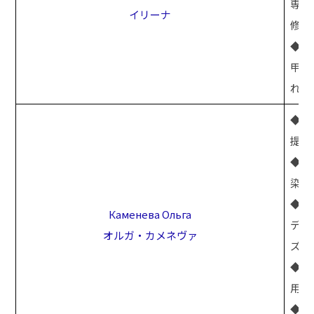
専門
イリーナ
修了
◆足
甲ジ
れ、
◆爪
提供
◆「
染症
◆O
Каменева Ольга
ディ
オルガ・カメネヴァ
ズ」
◆ビ
用い
◆A