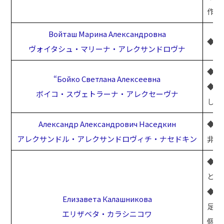
作。
Войташ Марина Александровна
◆2
ヴォイタシュ・マリーナ・アレクサンドロヴナ
◆2
“Бойко Светлана Алексеевна
◆2
ボイコ・スヴェトラーナ・アレクセーヴナ
して
Александр Александрович Наседкин
◆陥
アレクサンドル・アレクサンドロヴィチ・ナセドキン
非外
◆糖
と足
◆子
Елизавета Калашникова
足病
エリザベタ・カラシニコワ
個別