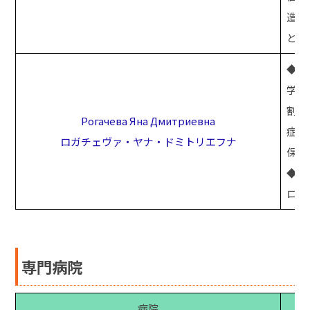
造、
と足
◆「
学の
割れ
Рогачева Яна Дмитриевна
症。
ロガチェヴァ・ヤナ・ドミトリエフナ
保存
◆ハ
ロ」
専門病院
病院