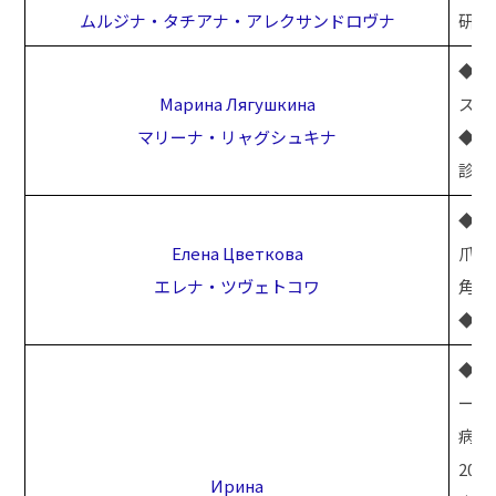
ムルジナ・タチアナ・アレクサンドロヴナ
研修
◆2
Марина Лягушкина
スト
マリーナ・リャグシュキナ
◆20
診療
◆2
Елена Цветкова
爪、
エレナ・ツヴェトコワ
角質
◆あ
◆2
ーニ
病学
20
Ирина