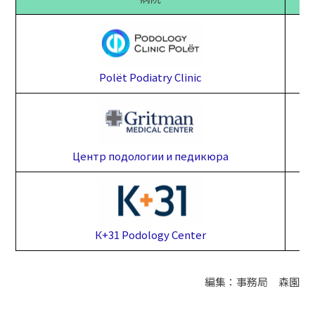
Polёt Podiatry Clinic
Центр подологии и педикюра
К+31 Podology Center
編集：事務局 森園