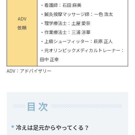
・看護師：石田 麻美
・鍼灸按摩マッサージ師：一色 浩太
ADV
・理学療法士：土屋 愛奈
依頼
・作業療法士：三浦 涼華
・上級シューフィッター：萩原 正人
・元オリンピックメディカルトレーナー：
田中 正幸
ADV：アドバイザリー
目次
冷えは足元からやってくる？